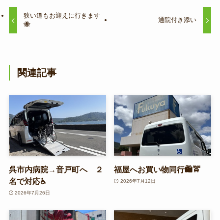
狭い道もお迎えに行きます
通院付き添い
🐝
関連記事
呉市内病院→音戸町へ ２
福屋へお買い物同行🛍️🚖
名で対応♿
2026年7月12日
2026年7月26日