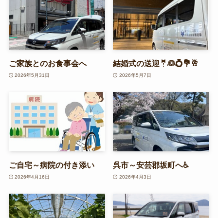
ご家族とのお食事会へ
結婚式の送迎🤵👰💍💐🥂
2026年5月31日
2026年5月7日
ご自宅～病院の付き添い
呉市～安芸郡坂町へ♿
2026年4月16日
2026年4月3日