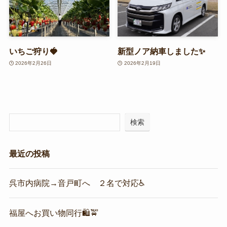
いちご狩り🍓
新型ノア納車しました✨
2026年2月26日
2026年2月19日
検索
最近の投稿
呉市内病院→音戸町へ ２名で対応♿
福屋へお買い物同行🛍️🚖